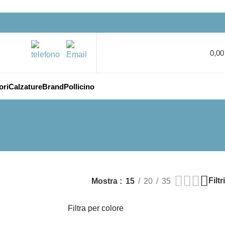
0,0
ori
Calzature
Brand
Pollicino
Filtri
Mostra
15
20
35
Filtra per colore