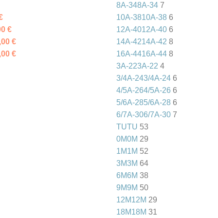
8A-34
8A-34
7
€
10A-38
10A-38
6
00
€
12A-40
12A-40
6
,00
€
14A-42
14A-42
8
,00
€
16A-44
16A-44
8
3A-22
3A-22
4
3/4A-24
3/4A-24
6
4/5A-26
4/5A-26
6
5/6A-28
5/6A-28
6
6/7A-30
6/7A-30
7
TU
TU
53
0M
0M
29
1M
1M
52
3M
3M
64
6M
6M
38
9M
9M
50
12M
12M
29
18M
18M
31