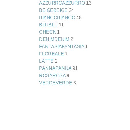
AZZURRO
AZZURRO
13
BEIGE
BEIGE
24
BIANCO
BIANCO
48
BLU
BLU
11
CHECK
1
DENIM
DENIM
2
FANTASIA
FANTASIA
1
FLOREALE
1
LATTE
2
PANNA
PANNA
91
ROSA
ROSA
9
VERDE
VERDE
3