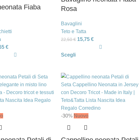
neonata Fiaba
Rosa
Bavaglini
hietti
Teto e Tatta
a
15,75
€
22,50
€
,65
€
Scegli
vo
-30%
Nuovo
neonata Petali di
Cappellino neonata Petali