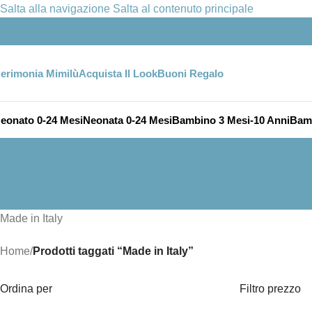
Salta alla navigazione
Salta al contenuto principale
erimonia Mimilù
Acquista Il Look
Buoni Regalo
eonato 0-24 Mesi
Neonata 0-24 Mesi
Bambino 3 Mesi-10 Anni
Bamb
Made in Italy
Home
/
Prodotti taggati “Made in Italy”
Ordina per
Filtro prezzo