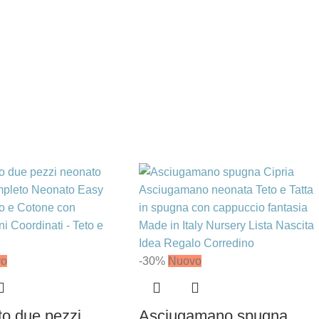
vo
-30%
Nuovo
o due pezzi
Asciugamano spugna