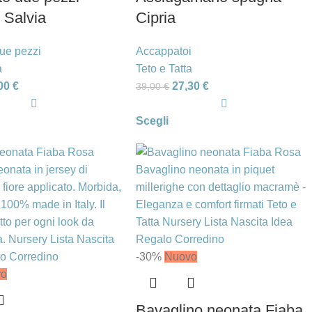
 Salvia
Cipria
ue pezzi
Accappatoi
a
Teto e Tatta
,00
€
27,30
€
39,00
€
Scegli
-30%
Nuovo
vo
Bavaglino neonata Fiaba