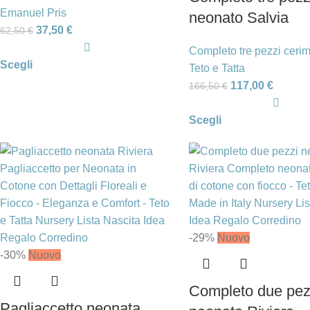
Emanuel Pris
neonato Salvia
37,50
€
62,50
€
Completo tre pezzi ceri
Scegli
Teto e Tatta
117,00
€
166,50
€
Scegli
-29%
Nuovo
-30%
Nuovo
Completo due pez
Pagliaccetto neonata