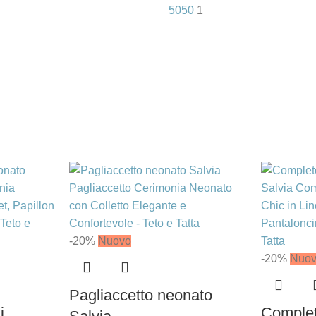
50
50
1
-20%
Nuovo
-20%
Nuo
Pagliaccetto neonato
i
Complet