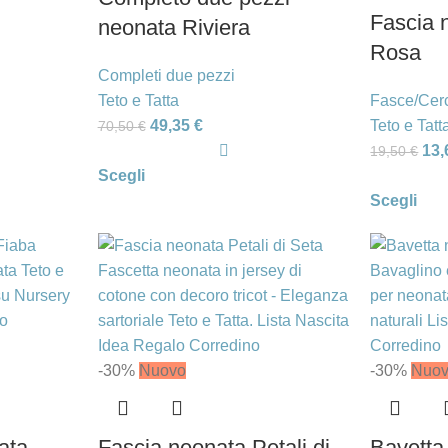
Fascia 
neonata Riviera
Rosa
Completi due pezzi
Teto e Tatta
Fasce/Cerc
49,35
€
Teto e Tatt
70,50
€
13
19,50
€
Scegli
Scegli
-30%
Nuovo
-30%
Nuo
ata
Fascia neonata Petali di
Bavetta 