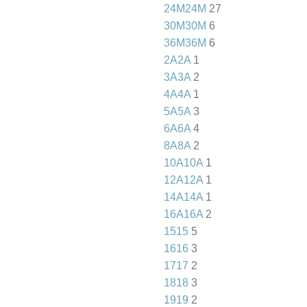
24M
24M
27
30M
30M
6
36M
36M
6
2A
2A
1
3A
3A
2
4A
4A
1
5A
5A
3
6A
6A
4
8A
8A
2
10A
10A
1
12A
12A
1
14A
14A
1
16A
16A
2
15
15
5
16
16
3
17
17
2
18
18
3
19
19
2