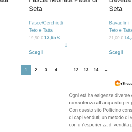
Seta
Seta
Fasce/Cerchietti
Bavaglini
Teto e Tatta
Teto e Tatt
13,65
€
14
19,50
€
21,00
€
Scegli
Scegli
1
2
3
4
…
12
13
14
→
Ogni età ha esigenze diverse e
consulenza all’acquisto
per p
Con questo sito Pollicino con
di capi venduti; un metodo di 
con un’esperienza di vendita p