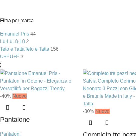
Filtra per marca
Emanuel Pris
44
Lù-Lù
Lù-Lù
2
Teto e Tatta
Teto e Tatta
156
U+È
U+È
3
-40%
Nuovo
-30%
Nuovo
Pantalone
Completo tre pezz
Pantaloni