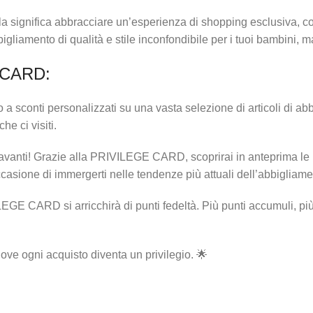
a significa abbracciare un’esperienza di shopping esclusiva, co
bbigliamento di qualità e stile inconfondibile per i tuoi bambini, 
E CARD:
a sconti personalizzati su una vasta selezione di articoli di ab
he ci visiti.
vanti! Grazie alla PRIVILEGE CARD, scoprirai in anteprima le nuo
ccasione di immergerti nelle tendenze più attuali dell’abbigliam
ILEGE CARD si arricchirà di punti fedeltà. Più punti accumuli, pi
ve ogni acquisto diventa un privilegio. 🌟