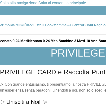
Salta alla navigazione
Salta al contenuto principale
erimonia Mimilù
Acquista Il Look
Mamme Al Centro
Buoni Regalo
eonato 0-24 Mesi
Neonata 0-24 Mesi
Bambino 3 Mesi-10 Anni
Bamb
PRIVILEGE C
PRIVILEGE CARD e Raccolta Punti d
🎉 Con grande entusiasmo, ti presentiamo la nostra PRIVILEGE 
un'esperienza senza paragoni. Unendoti a noi, non solo sceglie
✨ Unisciti a Noi! ✨