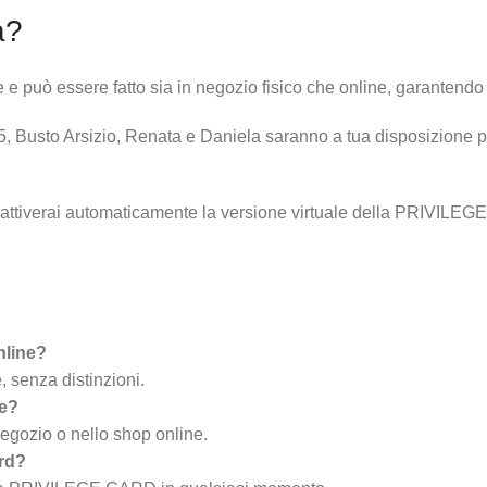
a?
ò essere fatto sia in negozio fisico che online, garantendo in 
5, Busto Arsizio, Renata e Daniela saranno a tua disposizione per
, attiverai automaticamente la versione virtuale della PRIVIL
nline?
 senza distinzioni.
ne?
negozio o nello shop online.
ard?