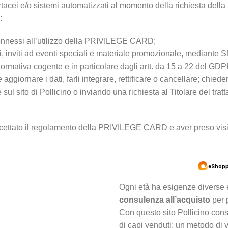
i cartacei e/o sistemi automatizzati al momento della richiesta d
:
i connessi all’utilizzo della PRIVILEGE CARD;
zzati, inviti ad eventi speciali e materiale promozionale, mediant
a normativa cogente e in particolare dagli artt. da 15 a 22 del GDP
ggiornare i dati, farli integrare, rettificare o cancellare; chieder
l sito di Pollicino o inviando una richiesta al Titolare del tratt
e accettato il regolamento della PRIVILEGE CARD e aver preso visio
Ogni età ha esigenze diverse e
consulenza all’acquisto
per p
Con questo sito Pollicino con
di capi venduti; un metodo di 