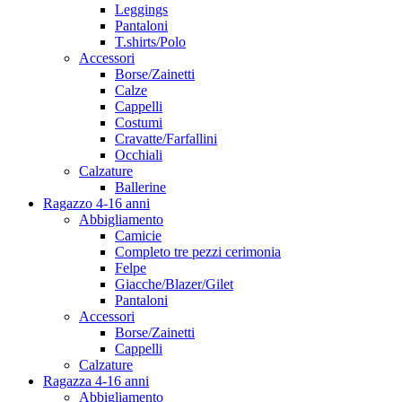
Leggings
Pantaloni
T.shirts/Polo
Accessori
Borse/Zainetti
Calze
Cappelli
Costumi
Cravatte/Farfallini
Occhiali
Calzature
Ballerine
Ragazzo 4-16 anni
Abbigliamento
Camicie
Completo tre pezzi cerimonia
Felpe
Giacche/Blazer/Gilet
Pantaloni
Accessori
Borse/Zainetti
Cappelli
Calzature
Ragazza 4-16 anni
Abbigliamento