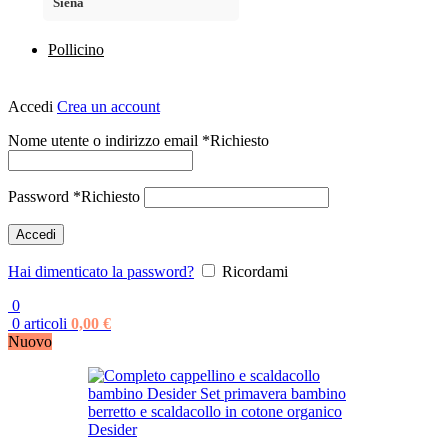
Siena
Pollicino
Accedi
Crea un account
Nome utente o indirizzo email
*
Richiesto
Password
*
Richiesto
Accedi
Hai dimenticato la password?
Ricordami
0
0
articoli
0,00
€
Nuovo