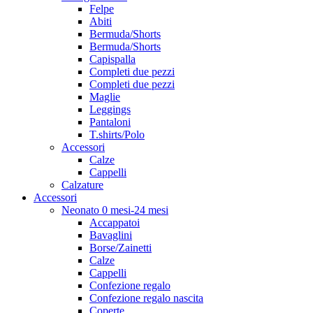
Felpe
Abiti
Bermuda/Shorts
Bermuda/Shorts
Capispalla
Completi due pezzi
Completi due pezzi
Maglie
Leggings
Pantaloni
T.shirts/Polo
Accessori
Calze
Cappelli
Calzature
Accessori
Neonato 0 mesi-24 mesi
Accappatoi
Bavaglini
Borse/Zainetti
Calze
Cappelli
Confezione regalo
Confezione regalo nascita
Coperte