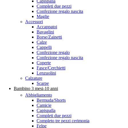
Capispalla
Completi due pezzi
Confezione regalo nascita
Maglie
Accessori
Accappatoi
Bavaglini
Borse/Zainetti
Calze
Cappelli
Confezione regalo
Confezione regalo nascita
Coperte
Fasce/Cerchietti
Lenzuolini
Calzature
Scarpe
Bambino 3 mesi-10 anni
Abbigliamento
Bermuda/Shorts
Camicie
Capispalla
Completi due pezzi
Completo tre pezzi cerimonia
Felpe