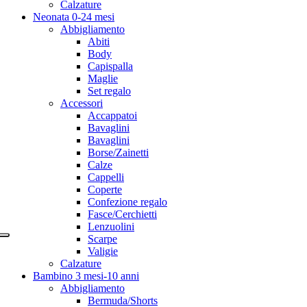
Calzature
Neonata 0-24 mesi
Abbigliamento
Abiti
Body
Capispalla
Maglie
Set regalo
Accessori
Accappatoi
Bavaglini
Bavaglini
Borse/Zainetti
Calze
Cappelli
Coperte
Confezione regalo
Fasce/Cerchietti
Lenzuolini
Scarpe
Valigie
Calzature
Bambino 3 mesi-10 anni
Abbigliamento
Bermuda/Shorts