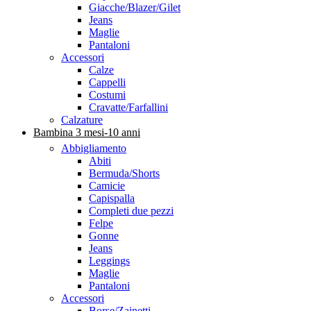
Giacche/Blazer/Gilet
Jeans
Maglie
Pantaloni
Accessori
Calze
Cappelli
Costumi
Cravatte/Farfallini
Calzature
Bambina 3 mesi-10 anni
Abbigliamento
Abiti
Bermuda/Shorts
Camicie
Capispalla
Completi due pezzi
Felpe
Gonne
Jeans
Leggings
Maglie
Pantaloni
Accessori
Borse/Zainetti