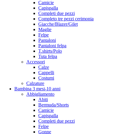
Camicie
Capispalla
Completi due pezzi
Completo tre pezzi cerimonia
Giacche/Blazer/Gilet
Maglie
Felpe
Pantaloni
Pantaloni felpa
T.shirts/Polo
Tuta felpa
Accessori
Calze
Cappelli
Costumi
Calzature
Bambina 3 mesi-10 anni
Abbigliamento
Abiti
Bermuda/Shorts
Camicie
Capispalla
Completi due pezzi
Felpe
Gonne