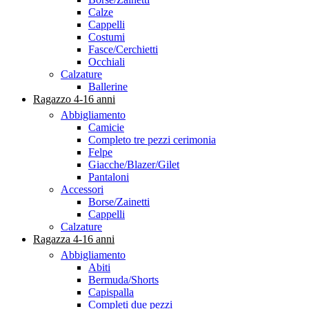
Calze
Cappelli
Costumi
Fasce/Cerchietti
Occhiali
Calzature
Ballerine
Ragazzo 4-16 anni
Abbigliamento
Camicie
Completo tre pezzi cerimonia
Felpe
Giacche/Blazer/Gilet
Pantaloni
Accessori
Borse/Zainetti
Cappelli
Calzature
Ragazza 4-16 anni
Abbigliamento
Abiti
Bermuda/Shorts
Capispalla
Completi due pezzi