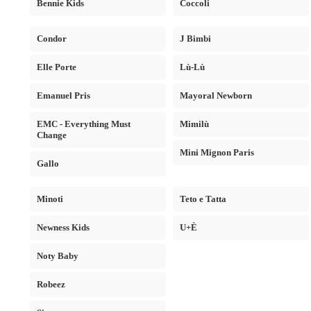
Bennie Kids
Coccoli
Condor
J Bimbi
Elle Porte
Lù-Lù
Emanuel Pris
Mayoral Newborn
EMC - Everything Must
Mimilù
Change
Mini Mignon Paris
Gallo
Minoti
Teto e Tatta
Newness Kids
U+È
Noty Baby
Robeez