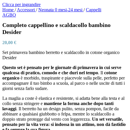
Clicca per ingrandire
Home
/
Accessori
/
Neonata 0 mesi-24 mesi
/
Cappelli
AGBO
Completo cappellino e scaldacollo bambino
Desider
20,00
€
Set primavera bambino berretto e scaldacollo in cotone organico
Desider
Questo set è pensato per le giornate di primavera in cui serve
qualcosa di pratico, comodo e che duri nel tempo
. Il
cotone
organico
è morbido, traspirante e piacevole sulla pelle, perfetto per
accompagnare il tuo bimbo a scuola, al parco o nelle uscite di tutti i
giorni senza farlo sudare.
La maglia a coste è elastica e resistente, si adatta bene alla testa e al
collo senza stringere e
mantiene la forma anche dopo tanti
lavaggi
. Il berretto ha un design pulito, senza pompon, facile da
abbinare a qualsiasi giubbotto o felpa, mentre lo scaldacollo a
doppio strato protegge dal vento con leggerezza.
Un set versatile,
pensato per la vita vera: si indossa in un attimo, non dà fastidio
e fa sempre la sua figura
.