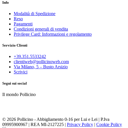
Info
Modalità di Spedizione
Reso
Pagamenti
Condizioni generali di vendita
Privilege Card: Informazioni e regolamento
Servizio Clienti
+39.351.5533242
clientiweb@pollicinoweb.com
Via Milano, 5 – Busto Arsizio
Scrivici
Segui sui social
Il mondo Pollicino
© 2026 Pollicino - Abbigliamento 0-16 per Lui e Lei | P.Iva
09995900967 | REA MI-2127225 |
Privacy Policy
|
Cookie Policy