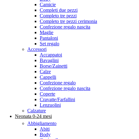
Camicie
Completi due pezzi
Completo tre pezzi
Completo tre pezzi cerimonia
Confezione regalo nascita
Maglie
Pantaloni
Set regalo
Accessori
Accappatoi
Bavaglini
Borse/Zainetti
Calze
Cappelli
Confezione regalo
Confezione regalo nascita
Coperte
Cravatte/Farfallini
Lenzuolini
Calzature
Neonata 0-24 mesi
Abbigliamento
Abiti
Body