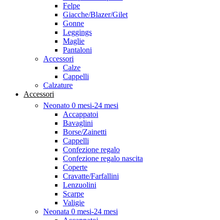
Felpe
Giacche/Blazer/Gilet
Gonne
Leggings
Maglie
Pantaloni
Accessori
Calze
Cappelli
Calzature
Accessori
Neonato 0 mesi-24 mesi
Accappatoi
Bavaglini
Borse/Zainetti
Cappelli
Confezione regalo
Confezione regalo nascita
Coperte
Cravatte/Farfallini
Lenzuolini
Scarpe
Valigie
Neonata 0 mesi-24 mesi