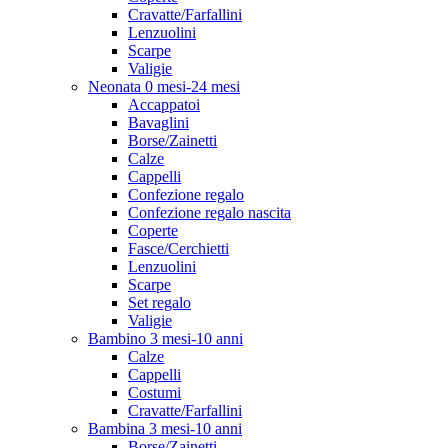
Cravatte/Farfallini
Lenzuolini
Scarpe
Valigie
Neonata 0 mesi-24 mesi
Accappatoi
Bavaglini
Borse/Zainetti
Calze
Cappelli
Confezione regalo
Confezione regalo nascita
Coperte
Fasce/Cerchietti
Lenzuolini
Scarpe
Set regalo
Valigie
Bambino 3 mesi-10 anni
Calze
Cappelli
Costumi
Cravatte/Farfallini
Bambina 3 mesi-10 anni
Borse/Zainetti