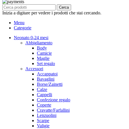
Cerca
Inizia a digitare per vedere i prodotti che stai cercando.
Menu
Categorie
Neonato 0-24 mesi
Abbigliamento
Body
Camicie
Maglie
Set regalo
Accessori
Accappatoi
Bavaglini
Borse/Zainetti
Calze
Cappelli
Confezione regalo
Coperte
Cravatte/Farfallini
Lenzuolini
Scarpe
Valigie