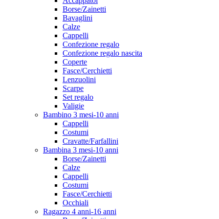
Accappatoi
Borse/Zainetti
Bavaglini
Calze
Cappelli
Confezione regalo
Confezione regalo nascita
Coperte
Fasce/Cerchietti
Lenzuolini
Scarpe
Set regalo
Valigie
Bambino 3 mesi-10 anni
Cappelli
Costumi
Cravatte/Farfallini
Bambina 3 mesi-10 anni
Borse/Zainetti
Calze
Cappelli
Costumi
Fasce/Cerchietti
Occhiali
Ragazzo 4 anni-16 anni